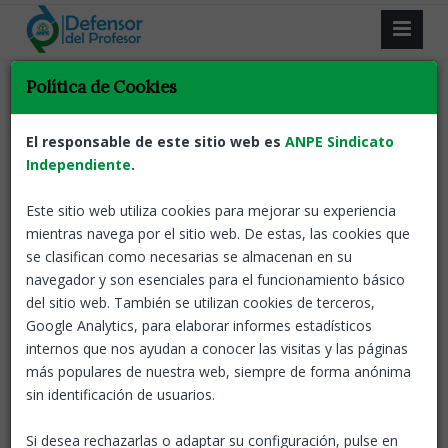
Política de Cookies
Volver
Notas de prensa
Defensor del profesor
Presentación del informe
El responsable de este sitio web es
ANPE Sindicato
del Defensor del Profesor de
Independiente
.
ANPE 2019-2020
Este sitio web utiliza cookies para mejorar su experiencia
mientras navega por el sitio web. De estas, las cookies que
25 Nov, 2020
ANPE-Nacional
se clasifican como necesarias se almacenan en su
navegador y son esenciales para el funcionamiento básico
El último informe del servicio El Defensor del Profesor
del sitio web. También se utilizan cookies de terceros,
de ANPE correspondiente al curso 2019/2020 muestra
Google Analytics, para elaborar informes estadísticos
una preocupante estabilización y aumento en algunos
internos que nos ayudan a conocer las visitas y las páginas
indicadores con respecto al curso anterior en los
más populares de nuestra web, siempre de forma anónima
casos de acoso y violencia hacia los docentes.
sin identificación de usuarios.
Casi 38.500 compañeros han sido atendidos por ANPE
desde la creación del servicio de El Defensor del
Si desea rechazarlas o adaptar su configuración, pulse en