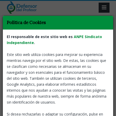
Política de Cookies
Volver
Defensor del profesor
Notas de prensa
El informe del servicio
El responsable de este sitio web es
ANPE Sindicato
del defensor del profesor
Independiente
.
muestra un ligero aumento en
Este sitio web utiliza cookies para mejorar su experiencia
el número de casos de acoso y
mientras navega por el sitio web. De estas, las cookies que
violencia
se clasifican como necesarias se almacenan en su
navegador y son esenciales para el funcionamiento básico
17 Nov, 2021
ANPE-Nacional
del sitio web. También se utilizan cookies de terceros,
Google Analytics, para elaborar informes estadísticos
internos que nos ayudan a conocer las visitas y las páginas
40.445 docentes han sido atendidos desde la
más populares de nuestra web, siempre de forma anónima
creación del servicio de El Defensor del Profesor.
sin identificación de usuarios.
El número de profesores que pidieron ayuda al
servicio del Defensor del Profesor en el curso
Si desea rechazarlas o adaptar su configuración, pulse en