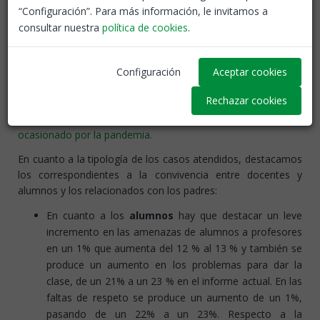
2020/21 ha sido de 1.690.
“Configuración”. Para más información, le invitamos a
El ciberacoso de padres a profesores aumenta
consultar nuestra
política de cookies
.
de un 5% a un 9% en el curso 2020/21.
En este curso escolar hemos tenido un aumento de 366
actuaciones en todo el territorio debido a que se ha
Configuración
Aceptar cookies
recuperado la presencialidad en los centros educativos
Rechazar cookies
respecto al curso anterior, en el que el último trimestre los
centros permanecieron cerrados debido al confinamiento
ocasionado por la pandemia.
En cuanto a la tipología de los casos atendidos, destacamos
los correspondientes a la convivencia entre docentes y
alumnos y los relacionados con los padres:
En cuanto a los
alumnos
hay que destacar un leve
incremento en las amenazas de alumnos a profesores
en un 1% que aumenta del 12 % al 13 % y también se
produce un aumento en los problemas para dar la
clase, de un 21% a un 23 % en el informe actual. En las
faltas de respeto se produce un aumento de un 1%,
pasando de un 22% a un 23%. Respecto a la