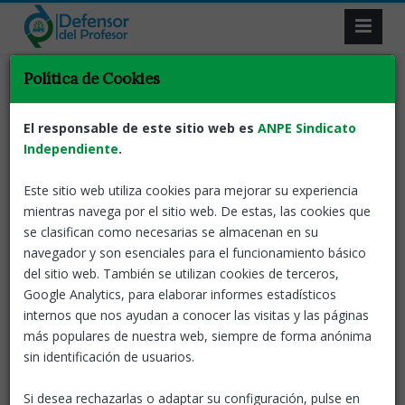
Política de Cookies
Volver
Defensor del profesor
Novedades
ANPE presenta el
El responsable de este sitio web es
ANPE Sindicato
informe del Defensor del
Independiente
.
Profesor del curso 2022/2023
Este sitio web utiliza cookies para mejorar su experiencia
mientras navega por el sitio web. De estas, las cookies que
14 Nov, 2023
ANPE-El defensor del profesor
se clasifican como necesarias se almacenan en su
navegador y son esenciales para el funcionamiento básico
Han aumentado las actuaciones en Secundaria
del sitio web. También se utilizan cookies de terceros,
hasta un 47% y se incrementan en FP hasta un
Google Analytics, para elaborar informes estadísticos
6%, mientras descienden los casos en Primaria e
internos que nos ayudan a conocer las visitas y las páginas
Infantil.
más populares de nuestra web, siempre de forma anónima
De los casos atendidos, el incremento de
sin identificación de usuarios.
profesores que sufren depresión sube del 12% al
13%, el 16% de los atendidos han solicitado la
Si desea rechazarlas o adaptar su configuración, pulse en