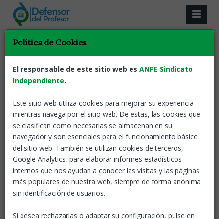
Resultado de la búsqueda.
Política de Cookies
Volver
El responsable de este sitio web es
ANPE Sindicato
Independiente
.
El Consejo de Gobierno aprueba el decreto
que desarrolla la Ley de Reconocimiento
Este sitio web utiliza cookies para mejorar su experiencia
de la Autoridad del Profesorado
mientras navega por el sitio web. De estas, las cookies que
se clasifican como necesarias se almacenan en su
ANPE-El defensor del profesor
17 Dic, 2025
navegador y son esenciales para el funcionamiento básico
ANPE-ANDALUCÍA llevaba años
del sitio web. También se utilizan cookies de terceros,
reclamando este desarrollo
normativo de la ley de 2021
Google Analytics, para elaborar informes estadísticos
internos que nos ayudan a conocer las visitas y las páginas
Centros
Convivencia
más populares de nuestra web, siempre de forma anónima
Defensor del profesor
sin identificación de usuarios.
Si desea rechazarlas o adaptar su configuración, pulse en