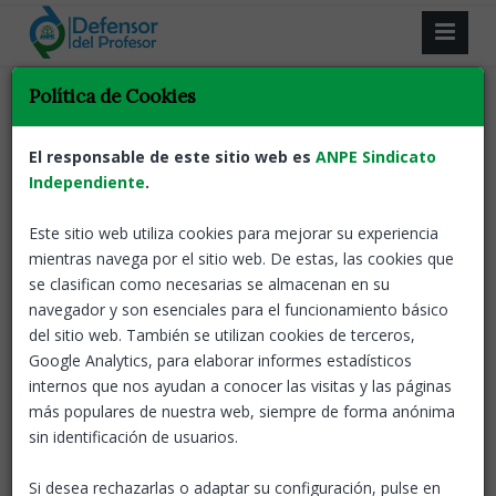
Resultado de la búsqueda.
Política de Cookies
Volver
El responsable de este sitio web es
ANPE Sindicato
Independiente
.
ANPE manifiesta su solidaridad a los
profesores y alumnos heridos del IES
Este sitio web utiliza cookies para mejorar su experiencia
Elena García Armada de Jerez de la
mientras navega por el sitio web. De estas, las cookies que
Frontera
se clasifican como necesarias se almacenan en su
ANPE-El defensor del profesor
28 Sep, 2023
navegador y son esenciales para el funcionamiento básico
Desde ANPE proclamamos
del sitio web. También se utilizan cookies de terceros,
nuestro más absoluto rechazo
Google Analytics, para elaborar informes estadísticos
a cualquier forma de violencia
internos que nos ayudan a conocer las visitas y las páginas
en los centros educativos.
más populares de nuestra web, siempre de forma anónima
sin identificación de usuarios.
Defensor del profesor
Acción sindical
Notas de prensa
Si desea rechazarlas o adaptar su configuración, pulse en