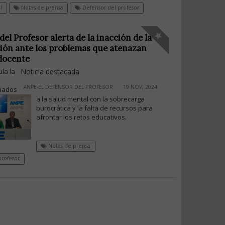
l
Notas de prensa
Defensor del profesor
del Profesor alerta de la inacción de la
ión ante los problemas que atenazan
 docente
ula la
Noticia destacada
ANPE-EL DEFENSOR DEL PROFESOR
19 NOV, 2024
iados
a la salud mental con la sobrecarga
burocrática y la falta de recursos para
afrontar los retos educativos.
Notas de prensa
profesor