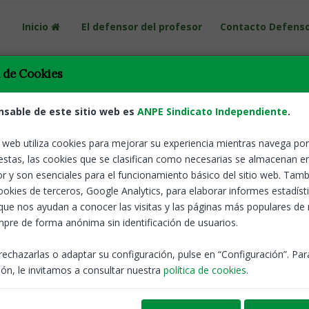
Inicio
El defensor del profesor
Contacto Defens
Volver
ANPE alerta 
a de Cookies
salud menta
l Profesor de ANPE lanza
n del estrés docente en
nsable de este sitio web es
ANPE Sindicato Independiente
.
o web utiliza cookies para mejorar su experiencia mientras navega por 
estas, las cookies que se clasifican como necesarias se almacenan e
planes de mejor
ANPE-Madrid
r y son esenciales para el funcionamiento básico del sitio web. Tamb
prevención, apo
cookies de terceros, Google Analytics, para elaborar informes estadíst
que nos ayudan a conocer las visitas y las páginas más populares de
 ANPE venimos observando un aumento de las
Notas de pren
pre de forma anónima sin identificación de usuarios.
 y, como consecuencia, un incremento de las
rechazarlas o adaptar su configuración, pulse en “Configuración”. Pa
1 de mayo: D
yuda, pues supone un coste emocional adicional
ón, le invitamos a consultar nuestra
política de cookies
.
ANPE reclama m
ativamente su rendimiento profesional, debido a
condiciones par
ñanza
online
, que ha sustituido a la enseñanza
profesorado por