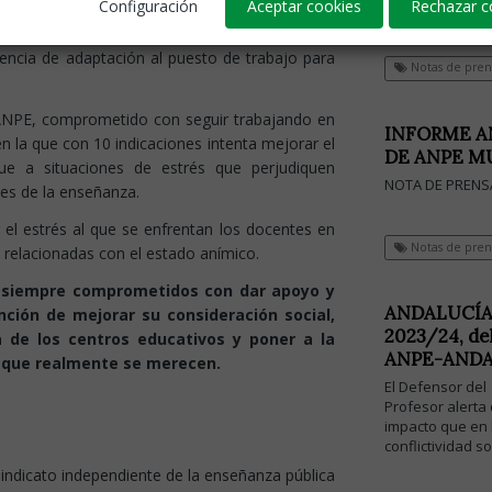
sociedad
Configuración
Aceptar cookies
Rechazar c
o, la falta de regulación del teletrabajo, la
ilias, el mal uso de las redes sociales, la
usencia de adaptación al puesto de trabajo para
Notas de pren
e ANPE, comprometido con seguir trabajando en
INFORME A
 la que con 10 indicaciones intenta mejorar el
DE ANPE MU
ue a situaciones de estrés que perjudiquen
NOTA DE PRENS
les de la enseñanza.
 el estrés al que se enfrentan los docentes en
Notas de pren
s relacionadas con el estado anímico.
r, siempre comprometidos con dar apoyo y
ANDALUCÍA. 
ción de mejorar su consideración social,
2023/24, del
ía de los centros educativos y poner a la
ANPE-ANDA
o que realmente se merecen.
El Defensor del
Profesor alerta 
impacto que en 
conflictividad s
indicato independiente de la enseñanza pública