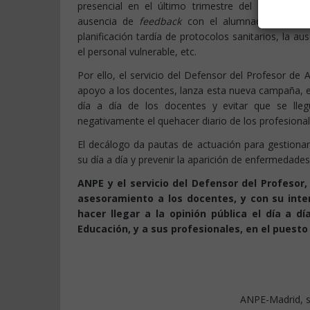
presencial en el último trimestre del curso pasad
ausencia de
feedback
con el alumnado y las fam
planificación tardía de protocolos sanitarios, la a
el personal vulnerable, etc.
Por ello, el servicio del Defensor del Profesor d
apoyo a los docentes, lanza esta nueva campaña, en
día a día de los docentes y evitar que se lleg
negativamente el quehacer diario de los profesiona
El decálogo da pautas de actuación para gestionar
su día a día y prevenir la aparición de enfermedade
ANPE y el servicio del Defensor del Profeso
asesoramiento a los docentes, y con su inten
hacer llegar a la opinión pública el día a d
Educación, y a sus profesionales, en el puest
ANPE-Madrid, s