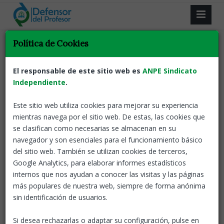
Resultado de la búsqueda.
Política de Cookies
Volver
El responsable de este sitio web es
ANPE Sindicato
Independiente
.
El servicio del Defensor del Profesor de
ANPE lanza un decálogo para la gestión
Este sitio web utiliza cookies para mejorar su experiencia
del estrés docente en tiempos de COVID
mientras navega por el sitio web. De estas, las cookies que
Desde el servicio del
se clasifican como necesarias se almacenan en su
ANPE-Madrid
01 Dic, 2020
Defensor del Profesor de
navegador y son esenciales para el funcionamiento básico
ANPE venimos observando un aumento de las
del sitio web. También se utilizan cookies de terceros,
enfermedades asociadas al estrés y la ansiedad y,
Google Analytics, para elaborar informes estadísticos
como consecuencia, un incremento de las bajas
internos que nos ayudan a conocer las visitas y las páginas
laborales.
más populares de nuestra web, siempre de forma anónima
sin identificación de usuarios.
Notas de prensa
Defensor del profesor
Si desea rechazarlas o adaptar su configuración, pulse en