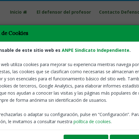
Inicio
El defensor del profesor
Contacto Defens
Volver
ARAGÓN. El D
profesor
a de Cookies
inacción de 
vivencia escolar. Guía
problemas d
EFP
nsable de este sitio web es
ANPE Sindicato Independiente
.
Presentación de
Informe autonó
del Defensor de
o web utiliza cookies para mejorar su experiencia mientras navega por 
ANPE-El defensor del profesor
estas, las cookies que se clasifican como necesarias se almacenan e
r y son esenciales para el funcionamiento básico del sitio web. Tamb
Defensor del 
cookies de terceros, Google Analytics, para elaborar informes estadíst
ducativos garantizando los aprendizajes curriculares y
que nos ayudan a conocer las visitas y las páginas más populares de
munidad educativa?
Sevilla, oct
pre de forma anónima sin identificación de usuarios.
Convivencia
Violencia en
rechazarlas o adaptar su configuración, pulse en “Configuración”. Pa
García Carrión, se pretende
ayudar a las comunidades
Resolución de 2
ón, le invitamos a consultar nuestra
política de cookies
.
nos de aprendizaje seguros y saludables y resultados
junio de 2023, d
tos teóricas del Aprendizaje Dialógico, así como las
Secretaría Gener
Universidad de S
ar equidad, inclusión y una buena convivencia en el