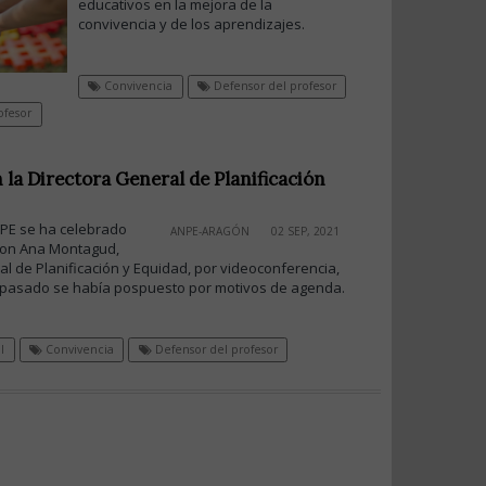
educativos en la mejora de la
convivencia y de los aprendizajes.
Convivencia
Defensor del profesor
ofesor
la Directora General de Planificación
NPE se ha celebrado
ANPE-ARAGÓN
02 SEP, 2021
con Ana Montagud,
l de Planificación y Equidad, por videoconferencia,
 pasado se había pospuesto por motivos de agenda.
l
Convivencia
Defensor del profesor