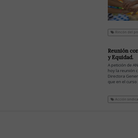
Rincón del pr
Reunión con 
y Equidad.
A petición de A
hoy la reunión 
Directora Genera
que en el curso
Acción sindica